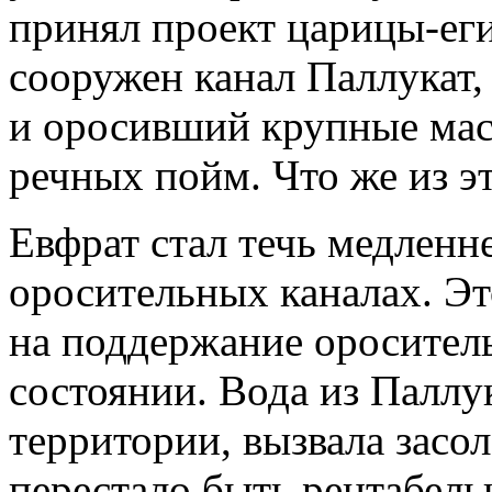
принял проект царицы-егип
сооружен канал Паллукат
и оросивший крупные мас
речных пойм. Что же из э
Евфрат стал течь медленне
оросительных каналах. Эт
на поддержание оросител
состоянии. Вода из Паллу
территории, вызвала засо
перестало быть рентабель