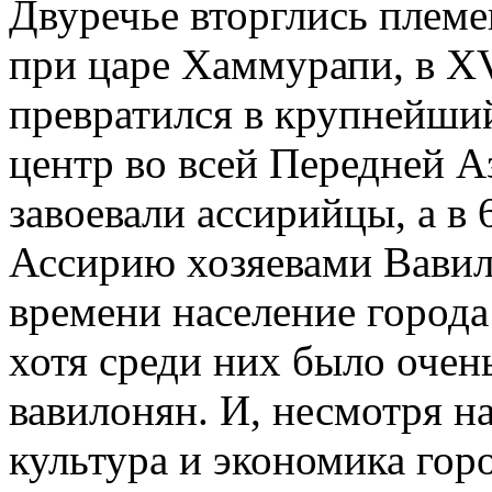
Двуречье вторглись плем
при царе Хаммурапи, в XVI
превратился в крупнейши
центр во всей Передней Ази
завоевали ассирийцы, а в 6
Ассирию хозяевами Вавило
времени население города
хотя среди них было очен
вавилонян. И, несмотря на
культура и экономика гор