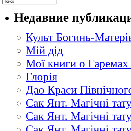
Недавние публикац
Культ Богинь-Матері
Мій дід
Мої книги о Гаремах
Глорія
Дао Краси Північного
Сак Янт. Магічні тат
Сак Янт. Магічні та
Сак Янт. Магічні тат