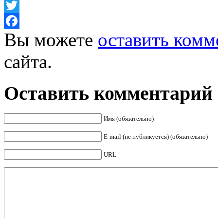
Twitter
Вы можете
оставить комм
Facebook
сайта.
Оставить комментарий
Имя (обязательно)
E-mail (не публикуется) (обязательно)
URL