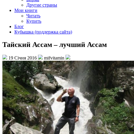
Другие страны
Мои книги
Читать
Купить
Блог
Кубышка (поддержка сайта)
Тайский Ассам – лучший Ассам
19 Січня 2016
mifvitamin