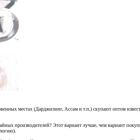
ловенных местах (Дарджилинг, Ассам и т.п.) скупают оптом изв
айных производителей? Этот вариант лучше, чем вариант покупки
ологию).