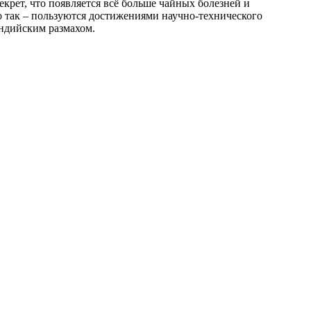
екрет, что появляется всё больше чайных болезней и
о так – пользуются достижениями научно-технического
индийским размахом.