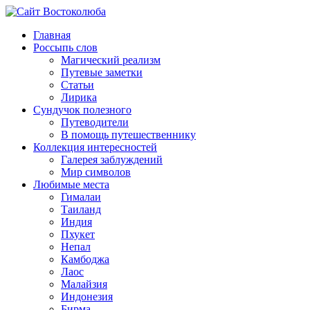
Главная
Россыпь слов
Магический реализм
Путевые заметки
Статьи
Лирика
Сундучок полезного
Путеводители
В помощь путешественнику
Коллекция интересностей
Галерея заблуждений
Мир символов
Любимые места
Гималаи
Таиланд
Индия
Пхукет
Непал
Камбоджа
Лаос
Малайзия
Индонезия
Бирма