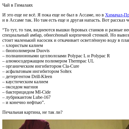
Чай в Гималаях
И это еще не всё. Я пока еще не был в Ассаме, но в
Химачал-П
и в Ассаме так. Но там есть еще и другая напасть. Вот рассказ 
“То тут, то там, виднеются вышки буровых станков и разные 
специальный амбар, обнесённый кирпичной стенкой. Но вывозить
стоит маленький насосик и откачивает осветлённую воду в пл
– хлористым калием
– биополимером Duovis
– полианионными целлюлозами Polypac L и Polypac R
– алюмосодержащим полимером Thermpac UL
– органическим ингибитором Сla-Cure
– асфальтовым ингибитором Soltex
– детергентом Drill-Kleen
– каустическим калием
– оксидом магния
– бактерицидом MI-Cide
– лубрикантом Lube-167
– и конечно нефтью”.
Печальная картина, не так ли?