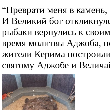
“Преврати меня в камень,
И Великий бог откликнулся
рыбаки вернулись к своим 
время молитвы Аджоба, по
жители Керима построили
святому Аджобе и Велича