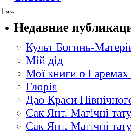
Недавние публикац
Культ Богинь-Матері
Мій дід
Мої книги о Гаремах
Глорія
Дао Краси Північного
Сак Янт. Магічні тат
Сак Янт. Магічні та