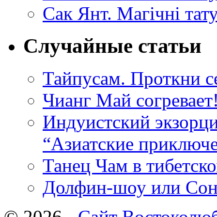
Сак Янт. Магічні тат
Случайные статьи
Тайпусам. Проткни се
Чианг Май согревает
Индуистский экзорци
“Азиатские приключ
Танец Чам в тибетск
Долфин-шоу или Сон
© 2026 -
Сайт Востоколю