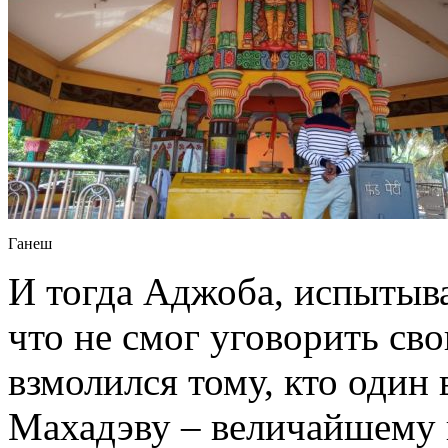
Ганеш
И тогда Аджоба, испытыва
что не смог уговорить сво
взмолился тому, кто один
Махадэву – величайшему и