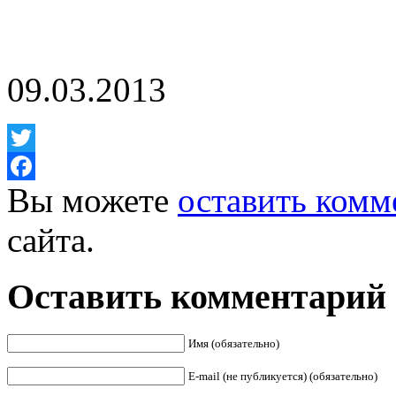
09.03.2013
Twitter
Вы можете
оставить комм
Facebook
сайта.
Оставить комментарий
Имя (обязательно)
E-mail (не публикуется) (обязательно)