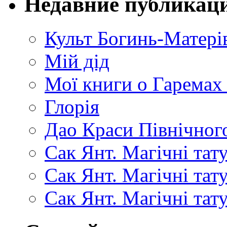
Недавние публикац
Культ Богинь-Матері
Мій дід
Мої книги о Гаремах
Глорія
Дао Краси Північного
Сак Янт. Магічні тат
Сак Янт. Магічні та
Сак Янт. Магічні тат