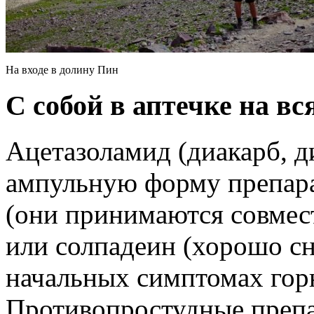
На входе в долину Пин
С собой в аптечке на в
Ацетазоламид (диакарб, ди
ампульную форму препара
(они принимаются совмест
или солпадеин (хорошо с
начальных симптомах горн
Противопростудные препа