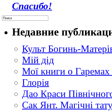
Спасибо!
Недавние публикац
Культ Богинь-Матері
Мій дід
Мої книги о Гаремах
Глорія
Дао Краси Північного
Сак Янт. Магічні тат