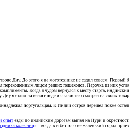
строве Диу. До этого я на мототехнике не ездил совсем. Первый 
вая перекошенным лицом редких пешеходов. Парочка из них успел
комплименты. Когда я чудом вернулся к месту старта, индийский
у Диу я ездил на велосипеде и с завистью смотрел на своих тов
 принадлежал португальцам. К Индии остров перешел позже остал
й опыт
езды по индийским дорогам выпал на Пури и окрестности
аздника колесниц
» – когда в и без того не маленький город при