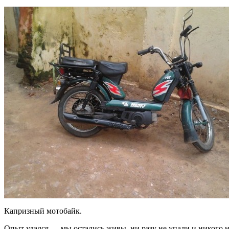
Капризный мотобайк.
Опыт удался — мы остались живы, ни разу не упали и никого н