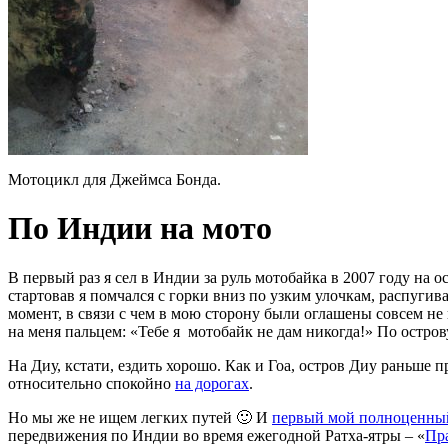
Мотоцикл для Джеймса Бонда.
По Индии на мото
В первый раз я сел в Индии за руль мотобайка в 2007 году на о
стартовав я помчался с горки вниз по узким улочкам, распуги
момент, в связи с чем в мою сторону были оглашены совсем не 
на меня пальцем: «Тебе я мотобайк не дам никогда!» По остров
На Диу, кстати, ездить хорошо. Как и Гоа, остров Диу раньше
относительно спокойно
на дорогах
.
Но мы же не ищем легких путей 🙂 И
первый мой полноценны
передвижения по Индии во время ежегодной Ратха-ятры – «
Пр