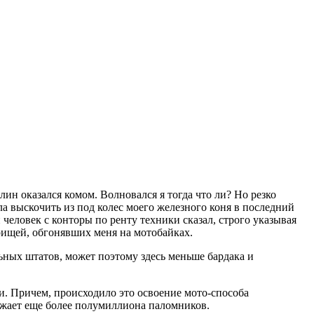
блин оказался комом. Волновался я тогда что ли? Но резко
а выскочить из под колес моего железного коня в последний
 человек с конторы по ренту техники сказал, строго указывая
арищей, обгонявших меня на мотобайках.
ьных штатов, может поэтому здесь меньше бардака и
. Причем, происходило это освоение мото-способа
езжает еще более полумиллиона паломников.