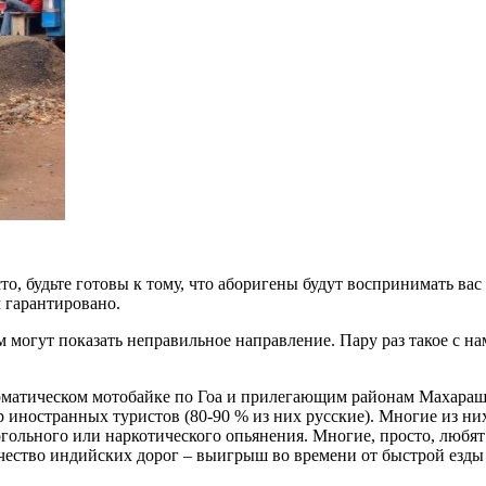
сто, будьте готовы к тому, что аборигены будут воспринимать вас
м гарантировано.
ам могут показать неправильное направление. Пару раз такое с н
втоматическом мотобайке по Гоа и прилегающим районам Махараш
ор иностранных туристов (80-90 % из них русские). Многие из ни
гольного или наркотического опьянения. Многие, просто, любят
чество индийских дорог – выигрыш во времени от быстрой езды 