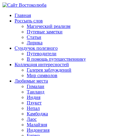
Главная
Россыпь слов
Магический реализм
Путевые заметки
Статьи
Лирика
Сундучок полезного
Путеводители
В помощь путешественнику
Коллекция интересностей
Галерея заблуждений
Мир символов
Любимые места
Гималаи
Таиланд
Индия
Пхукет
Непал
Камбоджа
Лаос
Малайзия
Индонезия
Бирма