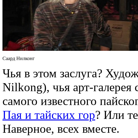
Саард Нилконг
Чья в этом заслуга? Худо
Nilkong), чья арт-галерея
самого известного пайског
Пая и тайских гор
? Или т
Наверное, всех вместе.