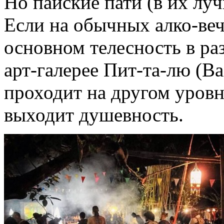
Но пайские пати (в их лу
Если на обычных алко-веч
основном телесность в раз
арт-галерее Пит-та-лю (Baa
проходит на другом уровн
выходит душевность.