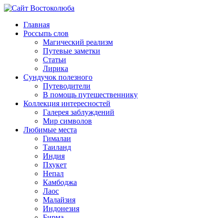
Главная
Россыпь слов
Магический реализм
Путевые заметки
Статьи
Лирика
Сундучок полезного
Путеводители
В помощь путешественнику
Коллекция интересностей
Галерея заблуждений
Мир символов
Любимые места
Гималаи
Таиланд
Индия
Пхукет
Непал
Камбоджа
Лаос
Малайзия
Индонезия
Бирма