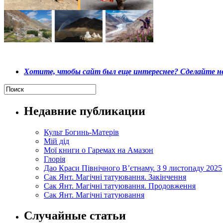
Хотите, чтобы сайт был еще интереснее? Сделайте не
Недавние публикации
Культ Богинь-Матерів
Мій дід
Мої книги о Гаремах на Амазон
Глорія
Дао Краси Північного В’єтнаму. З 9 листопаду 2025
Сак Янт. Магічні татуювання. Закінчення
Сак Янт. Магічні татуювання. Продовження
Сак Янт. Магічні татуювання
Случайные статьи