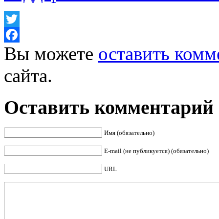
Twitter
Вы можете
оставить комм
Facebook
сайта.
Оставить комментарий
Имя (обязательно)
E-mail (не публикуется) (обязательно)
URL