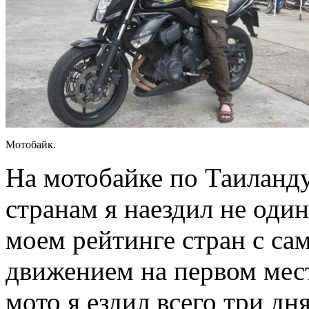
Мотобайк.
На мотобайке по Таиланд
странам я наездил не оди
моем рейтинге стран с с
движением на первом мест
мото я ездил всего три дн