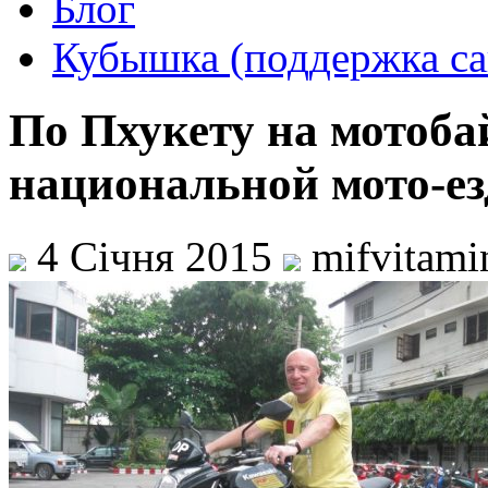
Блог
Кубышка (поддержка са
По Пхукету на мотоба
национальной мото-е
4 Січня 2015
mifvitam