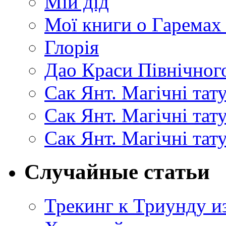
Мій дід
Мої книги о Гаремах
Глорія
Дао Краси Північного
Сак Янт. Магічні тат
Сак Янт. Магічні та
Сак Янт. Магічні тат
Случайные статьи
Трекинг к Триунду и