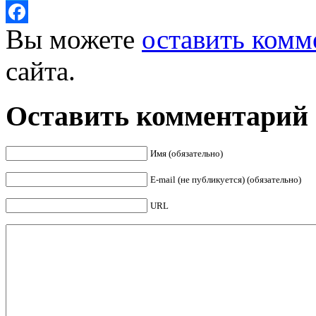
Twitter
Вы можете
оставить комм
Facebook
сайта.
Оставить комментарий
Имя (обязательно)
E-mail (не публикуется) (обязательно)
URL