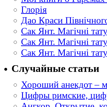
Глорія
Дао Краси Північного
Сак Янт. Магічні тат
Сак Янт. Магічні та
Сак Янт. Магічні тат
Случайные статьи
Хороший анекдот – м
Цифры римские, циф
Ангкор. Открытие, ко