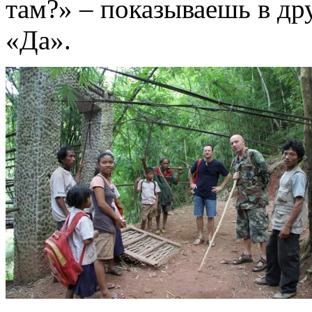
там?» – показываешь в др
«Да».