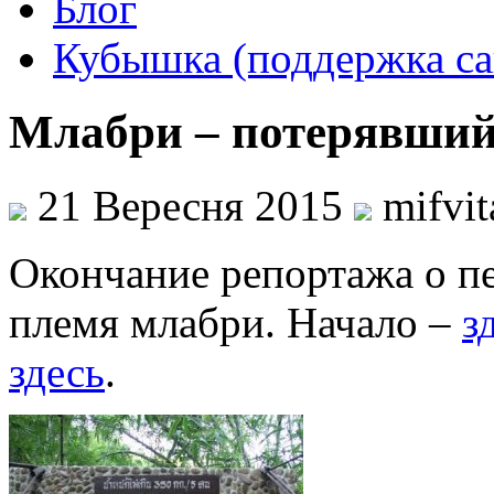
Блог
Кубышка (поддержка са
Млабри – потерявший
21 Вересня 2015
mifvi
Окончание репортажа о п
племя млабри. Начало –
з
здесь
.