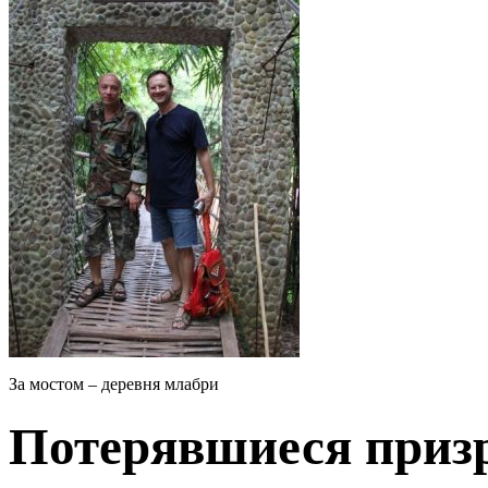
За мостом – деревня млабри
Потерявшиеся приз