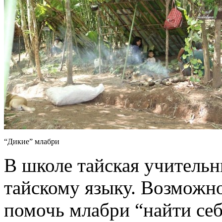
“Дикие” млабри
В школе тайская учительн
тайскому языку. Возможно
помочь млабри “найти себ