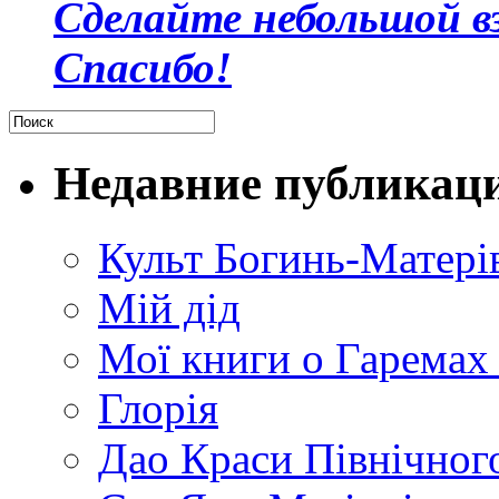
Сделайте небольшой в
Спасибо!
Недавние публикац
Культ Богинь-Матері
Мій дід
Мої книги о Гаремах
Глорія
Дао Краси Північного