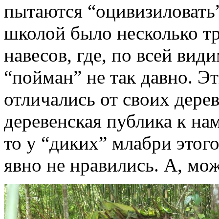
пытаются “оцивизиловать”
школой было несколько т
навесов, где, по всей вид
“пойман” не так давно. Э
отличались от своих дере
деревенская публика к на
то у “диких” млабри этог
явно не нравились. А, мож