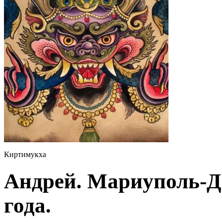
Киртимукха
Андрей. Мариуполь-До
года.