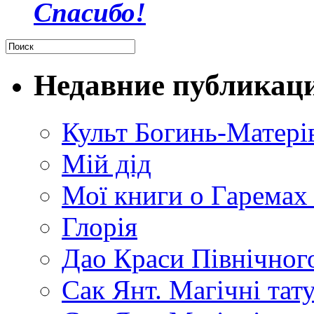
Спасибо!
Недавние публикац
Культ Богинь-Матері
Мій дід
Мої книги о Гаремах
Глорія
Дао Краси Північного
Сак Янт. Магічні тат