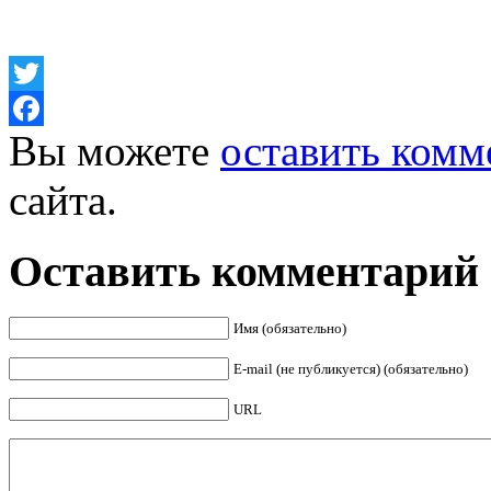
Twitter
Вы можете
оставить комм
Facebook
сайта.
Оставить комментарий
Имя (обязательно)
E-mail (не публикуется) (обязательно)
URL