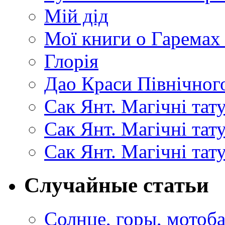
Мій дід
Мої книги о Гаремах
Глорія
Дао Краси Північного
Сак Янт. Магічні тат
Сак Янт. Магічні та
Сак Янт. Магічні тат
Случайные статьи
Солнце, горы, мото