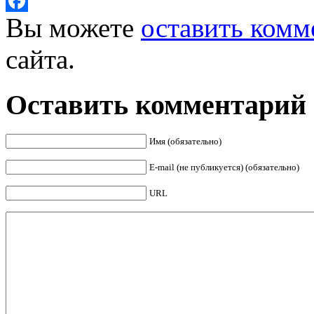
Twitter
Вы можете
оставить комм
Facebook
сайта.
Оставить комментарий
Имя (обязательно)
E-mail (не публикуется) (обязательно)
URL