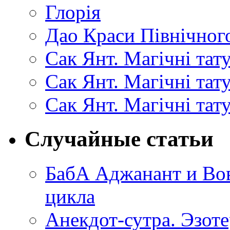
Глорія
Дао Краси Північного
Сак Янт. Магічні тат
Сак Янт. Магічні та
Сак Янт. Магічні тат
Случайные статьи
БабА Аджанант и Вов
цикла
Анекдот-сутра. Эзоте