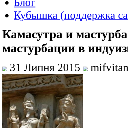
Блог
Кубышка (поддержка са
Камасутра и мастурб
мастурбации в индуизм
31 Липня 2015
mifvita