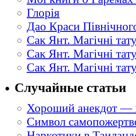
Глорія
Дао Краси Північного
Сак Янт. Магічні тат
Сак Янт. Магічні та
Сак Янт. Магічні тат
Случайные статьи
Хороший анекдот — 
Символ самопожертв
Наркотики в Таиланд