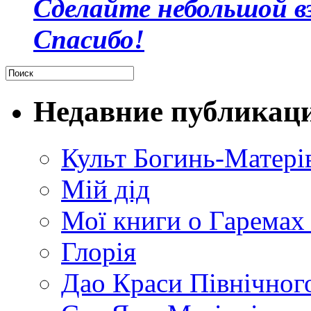
Сделайте небольшой в
Спасибо!
Недавние публикац
Культ Богинь-Матері
Мій дід
Мої книги о Гаремах
Глорія
Дао Краси Північного