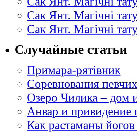
Сак Янт. Магічні тат
Сак Янт. Магічні та
Сак Янт. Магічні тат
Случайные статьи
Примара-рятівник
Соревнования певчих
Озеро Чилика – дом 
Анвар и привидение 
Как растаманы йогов