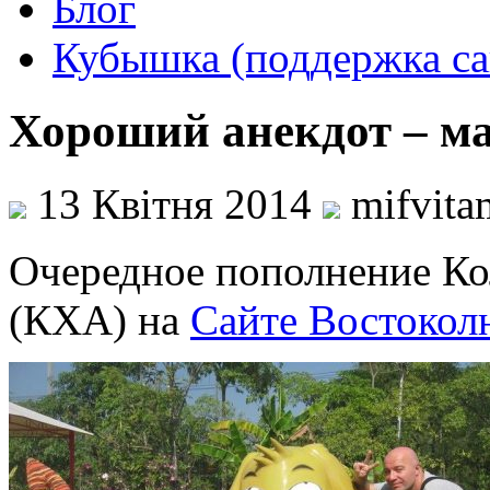
Блог
Кубышка (поддержка са
Хороший анекдот – м
13 Квітня 2014
mifvita
Очередное пополнение К
(КХА) на
Сайте Востокол