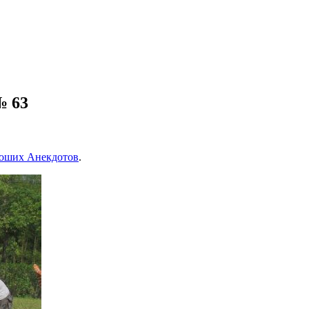
№ 63
оших Анекдотов
.