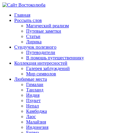
Главная
Россыпь слов
Магический реализм
Путевые заметки
Статьи
Лирика
Сундучок полезного
Путеводители
В помощь путешественнику
Коллекция интересностей
Галерея заблуждений
Мир символов
Любимые места
Гималаи
Таиланд
Индия
Пхукет
Непал
Камбоджа
Лаос
Малайзия
Индонезия
Бирма