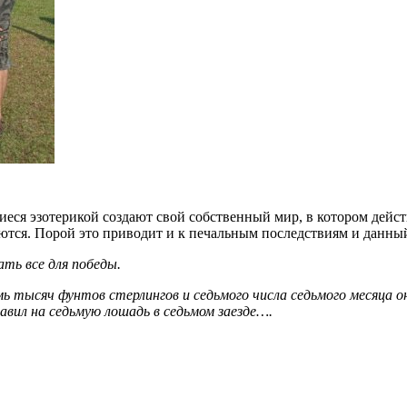
еся эзотерикой создают свой собственный мир, в котором дей
яются. Порой это приводит и к печальным последствиям и данн
ть все для победы.
мь тысяч фунтов стерлингов и седьмого числа седьмого месяца он
авил на седьмую лошадь в седьмом заезде….