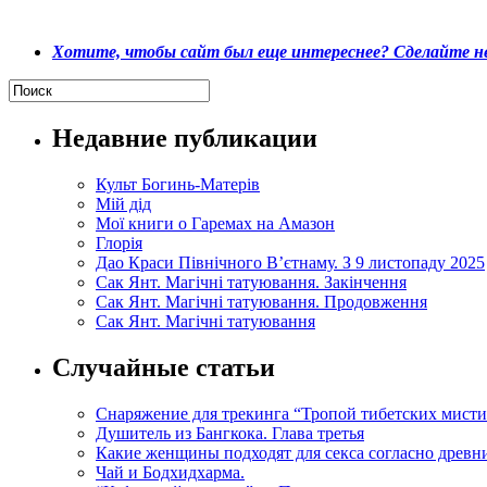
Хотите, чтобы сайт был еще интереснее? Сделайте не
Недавние публикации
Культ Богинь-Матерів
Мій дід
Мої книги о Гаремах на Амазон
Глорія
Дао Краси Північного В’єтнаму. З 9 листопаду 2025
Сак Янт. Магічні татуювання. Закінчення
Сак Янт. Магічні татуювання. Продовження
Сак Янт. Магічні татуювання
Случайные статьи
Снаряжение для трекинга “Тропой тибетских мист
Душитель из Бангкока. Глава третья
Какие женщины подходят для секса согласно древн
Чай и Бодхидхарма.