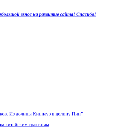
большой взнос на развитие сайта! Спасибо!
иков. Из долины Киннаур в долину Пин”
им китайским трактатам