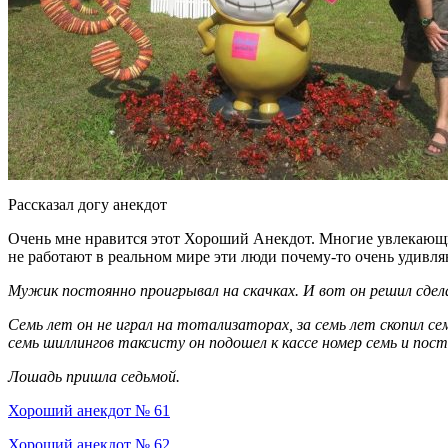
Рассказал догу анекдот
Очень мне нравится этот Хороший Анекдот. Многие увлекающи
не работают в реальном мире эти люди почему-то очень удивл
Мужик постоянно проигрывал на скачках. И вот он решил сдела
Семь лет он не играл на тотализаторах, за семь лет скопил се
семь шиллингов таксисту он подошел к кассе номеp семь и пост
Лошадь пришла седьмой.
Хороший анекдот № 61
Хороший анекдот № 62