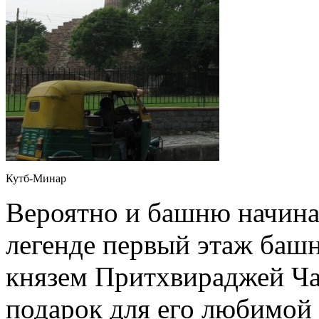
Кутб-Минар
Вероятно и башню начина
легенде первый этаж баш
князем Притхвираджей Ча
подарок для его любимой