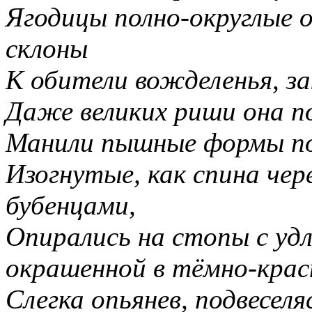
Ягодицы полно-округлые о
склоны
К обители вожделенья, з
Даже великих риши она п
Манили пышные формы п
Изогнутые, как спина че
бубенцами,
Опирались на стопы с удл
окрашенной в тёмно-крас
Слегка опьянев, подвесел