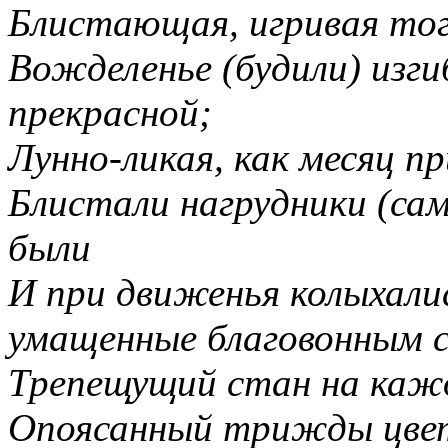
Блистающая, игривая тог
Вожделенье (будили) изги
прекрасной;
Лунно-ликая, как месяц п
Блистали нагрудники (са
были
И при движенья колыхалис
умащенные благовонным с
Трепещущий стан на кажд
Опоясанный трижды цвет