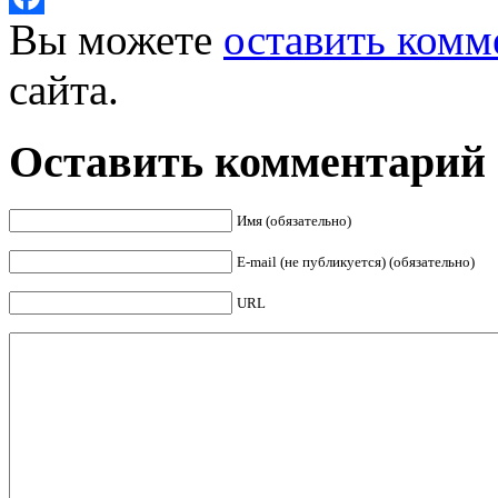
Вы можете
оставить комм
Facebook
сайта.
Оставить комментарий
Имя (обязательно)
E-mail (не публикуется) (обязательно)
URL