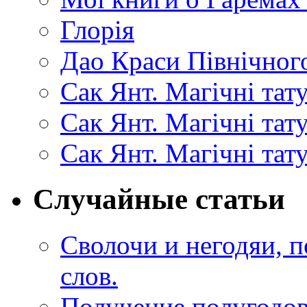
Глорія
Дао Краси Північного
Сак Янт. Магічні тат
Сак Янт. Магічні та
Сак Янт. Магічні тат
Случайные статьи
Сволочи и негодяи, 
слов.
Получение полугодов