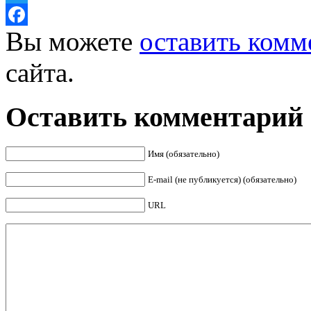
Twitter
Вы можете
оставить комм
Facebook
сайта.
Оставить комментарий
Имя (обязательно)
E-mail (не публикуется) (обязательно)
URL